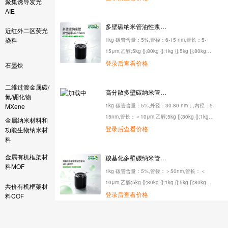
聚集诱导发光
{};5kg {};80kg {};1kg {};5kg {};80kg {};1kg {};5kg
AIE
{};80kg {};1kg {};5kg {};80kg {}
多壁碳纳米管油性浆料6-15nm
近红外二区荧光
染料
1kg 碳管含量：5%,管径：6-15 nm,管长：5-
15μm,乙醇;5kg {};80kg {};1kg {};5kg {};80kg
{};1kg {};5kg {};80kg {};1kg {};5kg {};80kg {};1kg
登录后查看价格
石墨炔
{};5kg {};80kg {};1kg {};5kg {};80kg {};1kg {};5kg
{};80kg {};1kg {};5kg {};80kg {}
二维过渡金属碳/
高分散多壁碳纳米管油性浆料5-15nm
氮/硼化物
MXene
1kg 碳管含量：5%,外径：30-80 nm；,内径：5-
15nm,管长：＜10μm,乙醇;5kg {};80kg {};1kg
金属纳米材料和
{};5kg {};80kg {};1kg {};5kg {};80kg {};1kg {};5kg
登录后查看价格
功能生物纳米材
料
{};80kg {};1kg {};5kg {};80kg {};1kg {};5kg {};80kg
{};1kg {};5kg {};80kg {};1kg {};5kg {};80kg {}
金属有机框架材
羧基化多壁碳纳米管油性浆料30-80nm
料MOF
1kg 碳管含量：5%,管径：＞50nm,管长：＜
10μm,乙醇;5kg {};80kg {};1kg {};5kg {};80kg
共价有机框架材
{};1kg {};5kg {};80kg {};1kg {};5kg {};80kg {};1kg
登录后查看价格
料COF
{};5kg {};80kg {};1kg {};5kg {};80kg {};1kg {};5kg
二维层状金属氧
{};80kg {};1kg {};5kg {};80kg {}
高导电多壁碳纳米管油性浆料5-15nm
化物LDH