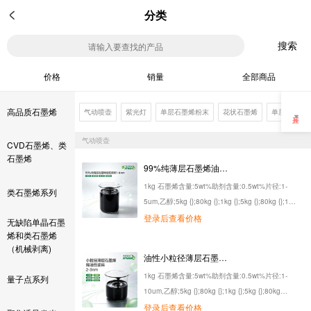
分类
搜索
价格
销量
全部商品
高品质石墨烯
气动喷壶
紫光灯
单层石墨烯粉末
花状石墨烯
单层氧化石
气动喷壶
CVD石墨烯、类
石墨烯
99%纯薄层石墨烯油性浆料1-6nm
1kg 石墨烯含量:5wt%助剂含量:0.5wt%片径:1-
类石墨烯系列
5um,乙醇;5kg {};80kg {};1kg {};5kg {};80kg {};1kg
{};5kg {};80kg {};1kg {};5kg {};80kg {};1kg {};5kg
登录后查看价格
无缺陷单晶石墨
{};80kg {};1kg {};5kg {};80kg {};1kg {};5kg {};80kg
烯和类石墨烯
（机械剥离)
{};1kg {};5kg {};80kg {}
油性小粒径薄层石墨烯油性浆料2-3nm
1kg 石墨烯含量:5wt%助剂含量:0.5wt%片径:1-
量子点系列
10um,乙醇;5kg {};80kg {};1kg {};5kg {};80kg
{};1kg {};5kg {};80kg {};1kg {};5kg {};80kg {};1kg
登录后查看价格